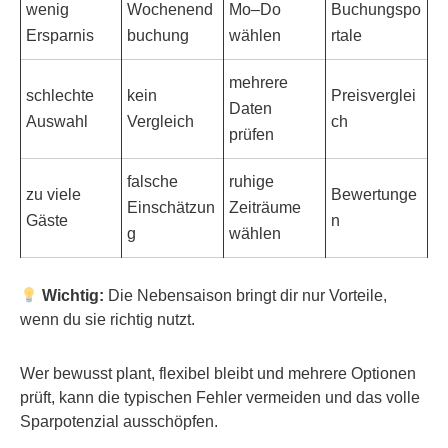
wenig
Wochenend
Mo–Do
Buchungspo
Ersparnis
buchung
wählen
rtale
mehrere
schlechte
kein
Preisverglei
Daten
Auswahl
Vergleich
ch
prüfen
falsche
ruhige
zu viele
Bewertunge
Einschätzun
Zeiträume
Gäste
n
g
wählen
Wichtig:
Die Nebensaison bringt dir nur Vorteile,
wenn du sie richtig nutzt.
Wer bewusst plant, flexibel bleibt und mehrere Optionen
prüft, kann die typischen Fehler vermeiden und das volle
Sparpotenzial ausschöpfen.