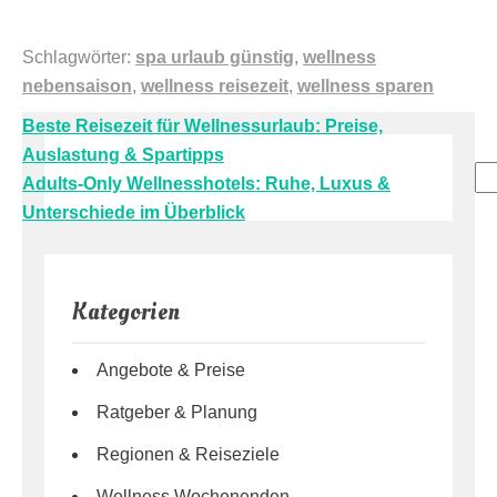
Schlagwörter:
spa urlaub günstig
,
wellness
nebensaison
,
wellness reisezeit
,
wellness sparen
Beitragsnavigation
Beste Reisezeit für Wellnessurlaub: Preise,
Auslastung & Spartipps
Su
Adults-Only Wellnesshotels: Ruhe, Luxus &
Unterschiede im Überblick
Kategorien
Angebote & Preise
Ratgeber & Planung
Regionen & Reiseziele
Wellness Wochenenden