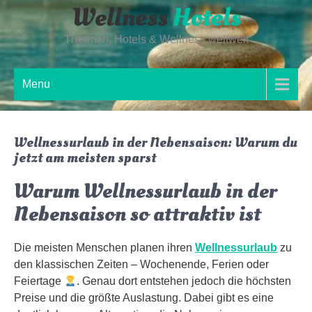
Wellness
Hotels
Skip
to
Thermen, Hotels & Wellness weltweit
content
Menu
Wellnessurlaub in der Nebensaison: Warum du
jetzt am meisten sparst
Warum Wellnessurlaub in der
Nebensaison so attraktiv ist
Die meisten Menschen planen ihren
Wellnessurlaub
zu
den klassischen Zeiten – Wochenende, Ferien oder
Feiertage
. Genau dort entstehen jedoch die höchsten
Preise und die größte Auslastung. Dabei gibt es eine