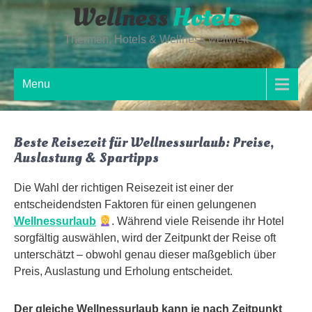
Wellness
Hotels
Skip
to
Thermen, Hotels & Wellness weltweit
content
Menu
Beste Reisezeit für Wellnessurlaub: Preise,
Auslastung & Spartipps
Die Wahl der richtigen Reisezeit ist einer der
entscheidendsten Faktoren für einen gelungenen
Wellnessurlaub
. Während viele Reisende ihr Hotel
sorgfältig auswählen, wird der Zeitpunkt der Reise oft
unterschätzt – obwohl genau dieser maßgeblich über
Preis, Auslastung und Erholung entscheidet.
Der gleiche Wellnessurlaub kann je nach Zeitpunkt