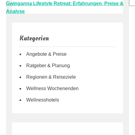
Su
Gwinganna Lifestyle Retreat: Erfahrungen, Preise &
Analyse
Kategorien
Angebote & Preise
Ratgeber & Planung
Regionen & Reiseziele
Wellness Wochenenden
Wellnesshotels