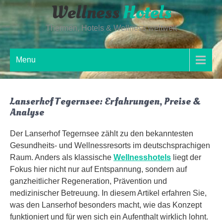
Wellness
Hotels
Skip
to
Thermen, Hotels & Wellness weltweit
content
Menu
Lanserhof Tegernsee: Erfahrungen, Preise &
Analyse
Der Lanserhof Tegernsee zählt zu den bekanntesten
Gesundheits- und Wellnessresorts im deutschsprachigen
Raum. Anders als klassische
Wellnesshotels
liegt der
Fokus hier nicht nur auf Entspannung, sondern auf
ganzheitlicher Regeneration, Prävention und
medizinischer Betreuung. In diesem Artikel erfahren Sie,
was den Lanserhof besonders macht, wie das Konzept
funktioniert und für wen sich ein Aufenthalt wirklich lohnt.