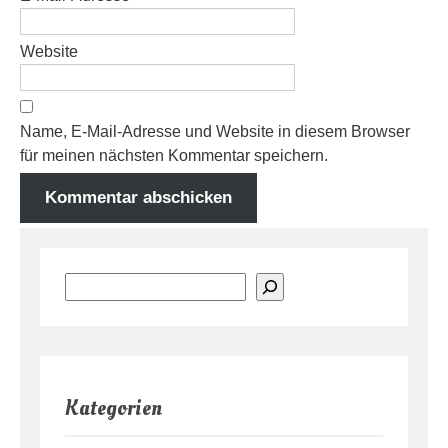
Website
Name, E-Mail-Adresse und Website in diesem Browser
für meinen nächsten Kommentar speichern.
A
l
Suchen
t
e
r
n
a
Kategorien
t