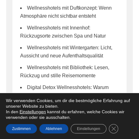
Wellnesshotels mit Duftkonzept: Wenn
Atmosphäre nicht sichtbar entsteht
Wellnesshotels mit Innenhof:
Rückzugsorte zwischen Spa und Natur
Wellnesshotels mit Wintergarten: Licht,
Aussicht und neue Aufenthaltsqualität
Wellnesshotels mit Bibliothek: Lesen,
Rückzug und stille Reisemomente
Digital Detox Wellnesshotels: Warum
Offline-Wellness immer wichtiger wird
Wir verwenden Cookies, um dir die bestmögliche Erfahrung auf
unserer Website zu bieten.
Sunset Spa Hotels: Warum
In den
Einstellungen
kannst du erfahren, welche Cookies wir
Sonnenuntergänge im Wellnessbereich so
verwenden oder sie ausschalten.
emotional wirken
GDPR Cookie
Zustimmen
Ablehnen
Einstellungen
Lake Spa Hotels: Warum Wellness am